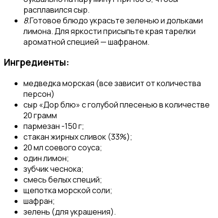
расплавился сыр.
8.
Готовое блюдо украсьте зеленью и дольками
лимона. Для яркости присыпьте края тарелки
ароматной специей — шафраном.
Ингредиенты:
медведка морская (все зависит от количества
персон)
сыр «Дор блю» с голубой плесенью в количестве
20 грамм
пармезан -150 г;
стакан жирных сливок (33%);
20 мл соевого соуса;
один лимон;
зубчик чеснока;
смесь белых специй;
щепотка морской соли;
шафран;
зелень (для украшения).