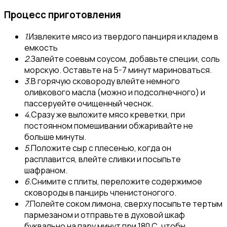
Процесс приготовления
1.
Извлеките мясо из твердого панциря и кладем в
емкость
2.
Залейте соевым соусом, добавьте специи, соль
морскую. Оставьте на 5-7 минут мариноваться.
3.
В горячую сковороду влейте немного
оливкового масла (можно и подсолнечного) и
пассеруейте очищенный чеснок.
4.
Сразу же выложите мясо креветки, при
постоянном помешивании обжаривайте не
больше минуты.
5.
Положите сыр с плесенью, когда он
расплавится, влейте сливки и посыпьте
шафраном.
6.
Снимите с плиты, переложите содержимое
сковороды в панцирь членистоногого.
7.
Полейте соком лимона, сверху посыпьте тертым
пармезаном и отправьте в духовой шкаф
буквально на пару минут при 180 С, чтобы