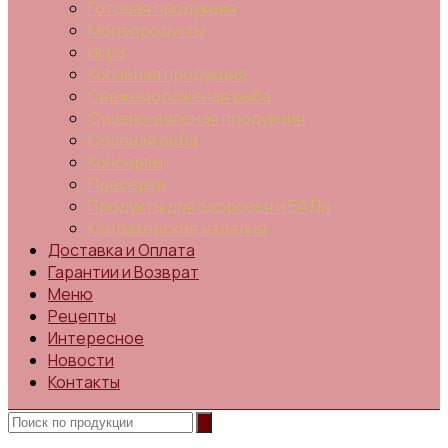
Готовая продукция
Морепродукты
Икра
Копченая продукция
Свежемороженая рыба
Сушено-вяленая продукция
Соленая рыба
Консервы
Пресервы
Продукты для здоровья и БАДы
Кондитерские изделия
Доставка и Оплата
Гарантии и Возврат
Меню
Рецепты
Интересное
Новости
Контакты