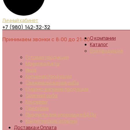
Личный кабинет
+7 (980) 142-32-32
О компании
Принимаем звонки с 8:00 до 21:00
Каталог
Вся продукция
Готовая продукция
Морепродукты
Икра
Копченая продукция
Свежемороженая рыба
Сушено-вяленая продукция
Соленая рыба
Консервы
Пресервы
Продукты для здоровья и БАДы
Кондитерские изделия
Доставка и Оплата