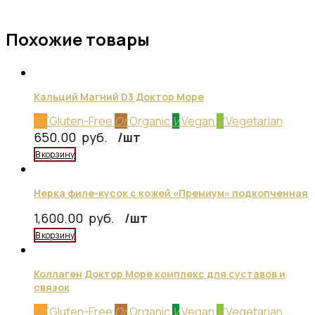
Похожие товары
Кальций Магний D3 Доктор Море
GF
Gluten-Free
Or
Organic
V
Vegan
V
Vegetarian
650.00
руб.
/шт
В корзину
Нерка филе-кусок с кожей «Премиум» подкопченная
1,600.00
руб.
/шт
В корзину
Коллаген Доктор Море комплекс для суставов и
связок
GF
Gluten-Free
Or
Organic
V
Vegan
V
Vegetarian