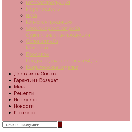
Готовая продукция
Морепродукты
Икра
Копченая продукция
Свежемороженая рыба
Сушено-вяленая продукция
Соленая рыба
Консервы
Пресервы
Продукты для здоровья и БАДы
Кондитерские изделия
Доставка и Оплата
Гарантии и Возврат
Меню
Рецепты
Интересное
Новости
Контакты